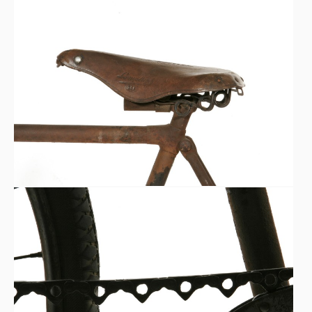
Sella da corsa “Lamplugh”