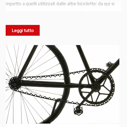
rispetto a quelli utilizzati dalle altre biciclette; da qui si
evince anche una maggiore silenziosità, una usura delle
parti nettamente inferiore, nonché una minore
dispersione di energia profusa nella pedalata. Nonostante
Leggi tutto
la sua validità questa innovazione non ha avuto ulteriori
applicazioni, probabilmente per via dell’ elevato costo
produttivo. Questa bicicletta veniva venduta “da listino” a
425 Franchi.
Note tecniche:
Particolare catena di nuovo brevetto
Pignone staccabile
Raggi tangenti rinforzati
Pedali di nuova forma a “sega”
Manubrio “Buffalo”
Impugnatura liège indétachables