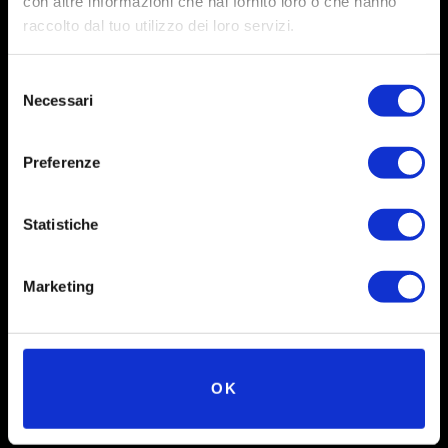
con altre informazioni che hai fornito loro o che hanno
raccolto dal tuo utilizzo dei loro servizi.
Selezione
Necessari
del
consenso
Preferenze
Social
Statistiche
Instagram
Marketing
Facebook
X
Linkedin
OK
Youtube