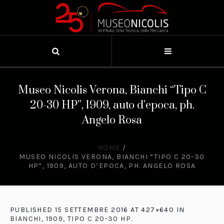
Museo Nicolis Verona, Bianchi “Tipo C
20-30 HP”, 1909, auto d’epoca, ph.
Angelo Rosa
HOME
/
MUSEO NICOLIS VERONA, BIANCHI “TIPO C 20-30
HP”, 1909, AUTO D’EPOCA, PH. ANGELO ROSA
PUBLISHED
15 SETTEMBRE 2016
AT 427×640 IN
BIANCHI, 1909, TIPO C 20-30 HP
.