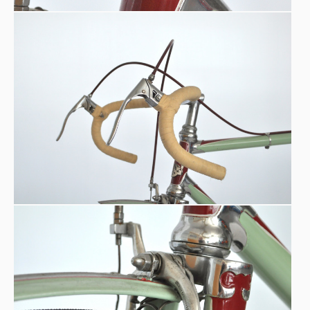
Pignone doppio (quello fisso per le gare ove era
obbligatorio)
Cambio NIEDDU - VITTORIA MARGHERITA
Nuovo sistema di sgancio rapido ruote di T. Campagnolo
Oliatore sul tubo verticale
Freni UNIVERSAL: i primi costruiti in lega leggera
Nuovo sistema di sgancio rapido ruote ( ideato dal
corridore Tullio Campagnolo ) qui montato su mozzi
BIANCHI.
Cerchi di legno.
Sella con ferma-punta