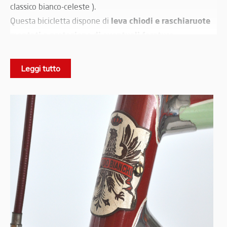
classico bianco-celeste ).
leva chiodi e raschiaruote
Questa bicicletta dispone di
montati a protezione di eventuali forature.
Forare sulle strade ghiaiose di allora era tutt’ altro che
improbabile. Questi due provvedimenti che noi oggi
Leggi tutto
possiamo definire rudimentali erano innovazioni
tecnologiche di tutto rispetto che davano a quel tempo
indubbi vantaggi a chi li possedeva.
Questa bicicletta non fu destinata propriamente alle
pubblico di estimatori e
corse, era rivolta ad un
collezionisti ante litteram
.
Note tecniche:
Telaio in acciaio speciale aeronautico svedese sottilissimo
e rigido.
Stemma a smalto con richiami rossi.