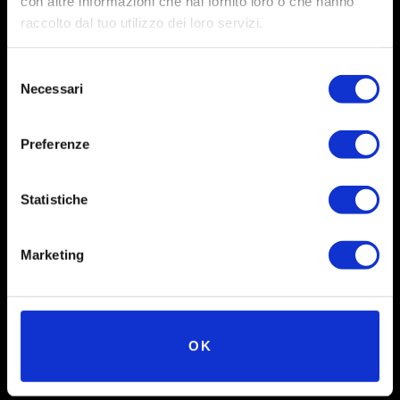
con altre informazioni che hai fornito loro o che hanno
raccolto dal tuo utilizzo dei loro servizi.
Selezione
Necessari
del
consenso
Preferenze
Social
Statistiche
Instagram
Marketing
Facebook
X
Linkedin
OK
Youtube