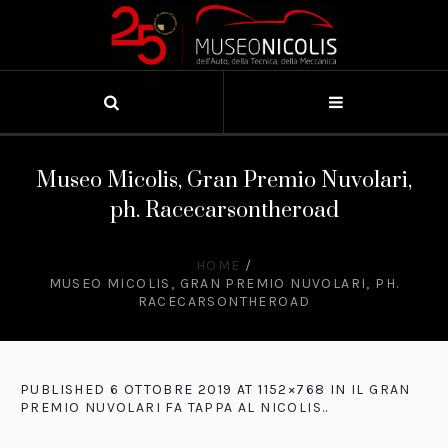
Museo Micolis, Gran Premio Nuvolari,
ph. Racecarsontheroad
HOME
/
MUSEO MICOLIS, GRAN PREMIO NUVOLARI, PH.
RACECARSONTHEROAD
PUBLISHED
6 OTTOBRE 2019
AT 1152×768 IN
IL GRAN
PREMIO NUVOLARI FA TAPPA AL NICOLIS.
.