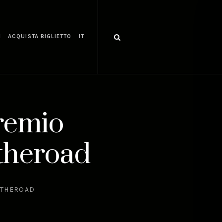
I
ACQUISTA BIGLIETTO
IT
remio
theroad
NTHEROAD