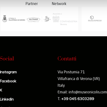
Partner
Network
Social
Contatti
Instagram
Via Postumia 71
Villafranca di Verona (VR)
Facebook
Italy
X
Email: info@museonicolis.com
T.
+39 045 6303289
Linkedin