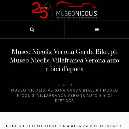
Museo Nicolis, Verona Garda Bike, ph
Museo Nicolis, Villafranca Verona auto
e bici d’epoca
HOME
/
MUSEO NICOLIS, VERONA GARDA BIKE, PH MUSEO
NICOLIS, VILLAFRANCA VERONA AUTO E BICI
D’EPOCA
PUBLISHED
17 OTTOBRE 2024
AT 1613×1210 IN
EVENTO,