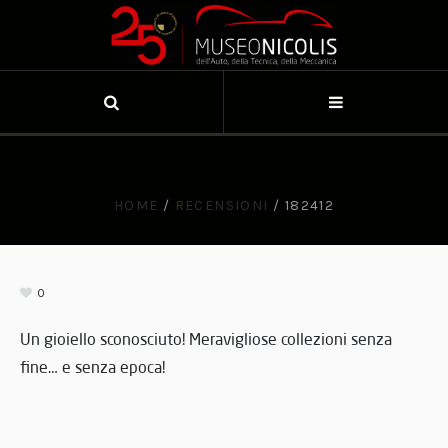
HOME
/
RECENSIONI
/
182412
0
Un gioiello sconosciuto! Meravigliose collezioni senza
fine… e senza epoca!