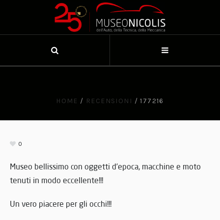
HOME
/
RECENSIONI
/
177216
0
Museo bellissimo con oggetti d’epoca, macchine e moto
tenuti in modo eccellente!!!
Un vero piacere per gli occhi!!!