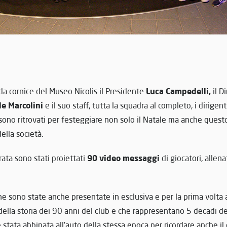
Luca Campedelli,
da cornice del Museo Nicolis i
l Presidente
il D
e Marcolini
e il suo staff, tutta la squadra al completo, i dirigent
 sono ritrovati per festeggiare non solo il Natale ma anche ques
ella società.
90 video messaggi
rata sono stati proiettati
di giocatori, allenat
ne sono state anche presentate in esclusiva e per la prima volta a
ella storia dei 90 anni del club e che rappresentano 5 decadi d
 stata abbinata all’auto della stessa epoca per ricordare anche il