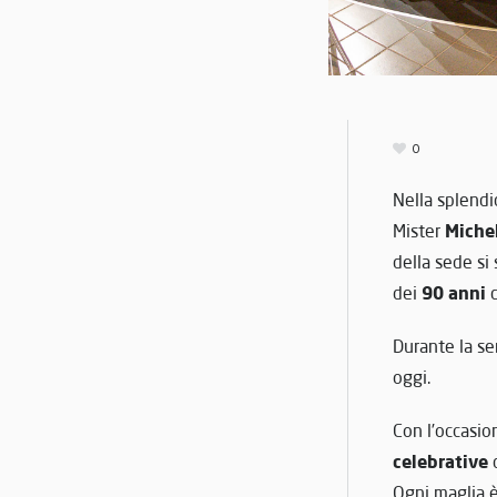
0
Nella splendi
Michel
Mister
della sede si
90 anni
dei
d
Durante la se
oggi.
Con l’occasio
celebrative
d
Ogni maglia è