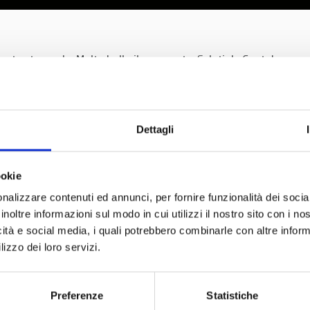
te stupendo. Molto bello il parco auto. Saluti da Cento!
Dettagli
 precedente
Articolo s
ookie
nalizzare contenuti ed annunci, per fornire funzionalità dei socia
inoltre informazioni sul modo in cui utilizzi il nostro sito con i n
icità e social media, i quali potrebbero combinarle con altre inform
lizzo dei loro servizi.
Partner
Network
Preferenze
Statistiche