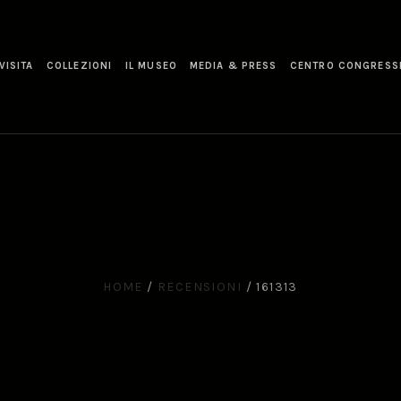
VISITA
COLLEZIONI
IL MUSEO
MEDIA & PRESS
CENTRO CONGRESS
HOME
/
RECENSIONI
/
161313