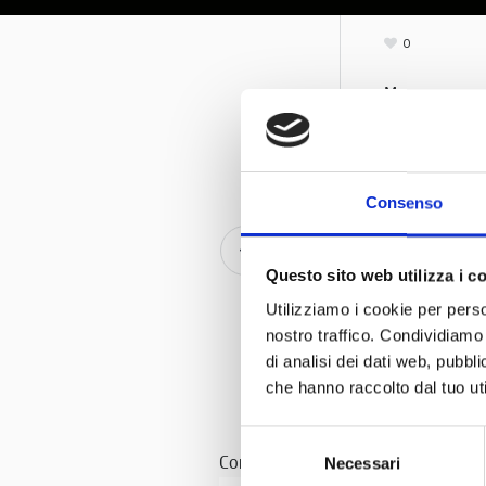
0
Museo veramen
Consenso
Articolo
Questo sito web utilizza i c
Utilizziamo i cookie per perso
nostro traffico. Condividiamo 
di analisi dei dati web, pubbl
che hanno raccolto dal tuo uti
Selezione
Con il patrocinio di
Necessari
del