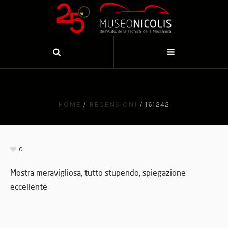
HOME
/
RECENSIONI
/
161242
0
Mostra meravigliosa, tutto stupendo, spiegazione
eccellente