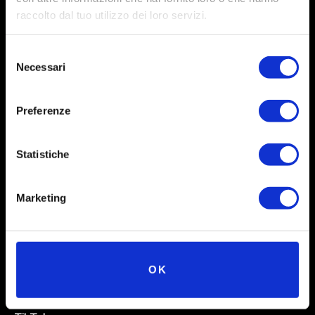
raccolto dal tuo utilizzo dei loro servizi.
Selezione
Necessari
del
consenso
Preferenze
Social
Statistiche
Instagram
Marketing
Facebook
X
Linkedin
OK
Youtube