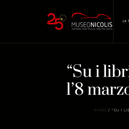
LA 
“Su i lib
l’8 marz
HOME
/
“SU I L