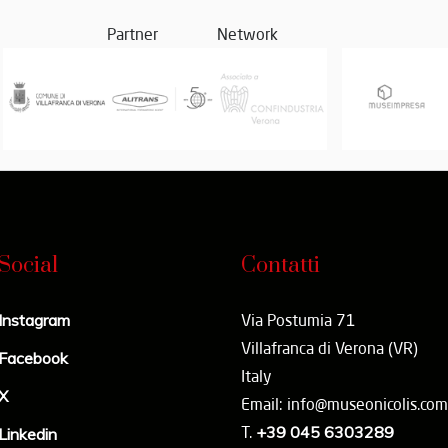
Partner
Network
Social
Contatti
Instagram
Via Postumia 71
Villafranca di Verona (VR)
Facebook
Italy
X
Email: info@museonicolis.com
T.
+39 045 6303289
Linkedin