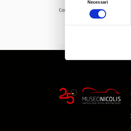
Necessari
del
consenso
Con il patrocinio di