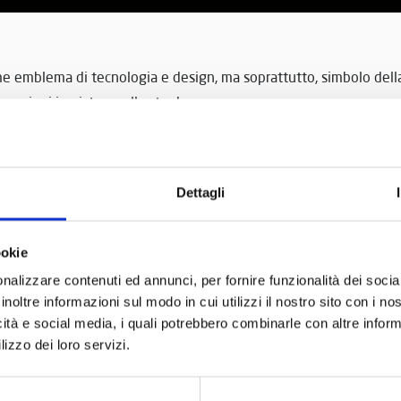
me emblema di tecnologia e design, ma soprattutto, simbolo della 
mozioni in pista e sulla strada
Dettagli
bolo di un nuovo corso
Passione Volante 
ookie
eo Nicolis
nalizzare contenuti ed annunci, per fornire funzionalità dei socia
inoltre informazioni sul modo in cui utilizzi il nostro sito con i n
icità e social media, i quali potrebbero combinarle con altre inform
lizzo dei loro servizi.