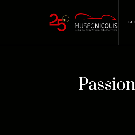
LA 
Passion