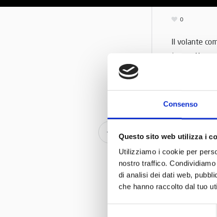
0
Il volante co
trasmettere e
Consenso
Il volante come sim
Questo sito web utilizza i c
del Mus
Utilizziamo i cookie per perso
nostro traffico. Condividiamo 
di analisi dei dati web, pubbl
che hanno raccolto dal tuo uti
Selezione