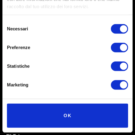
raccolto dal tuo utilizzo dei loro servizi.
Selezione
Necessari
del
consenso
Preferenze
Social
Statistiche
Instagram
Marketing
Facebook
X
Linkedin
OK
Youtube