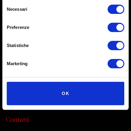
Selezione
Necessari
del
consenso
Social
Preferenze
Instagram
Statistiche
Facebook
X
Marketing
Linkedin
Youtube
OK
TikTok
Contatti