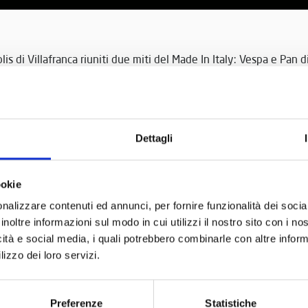
is di Villafranca riuniti due miti del Made In Italy: Vespa e Pan di
Dettagli
an cli Stelle un’estate
Le auto e i giochi di
con la Vespa
negli anni 
ookie
nalizzare contenuti ed annunci, per fornire funzionalità dei socia
inoltre informazioni sul modo in cui utilizzi il nostro sito con i n
icità e social media, i quali potrebbero combinarle con altre inform
lizzo dei loro servizi.
Preferenze
Statistiche