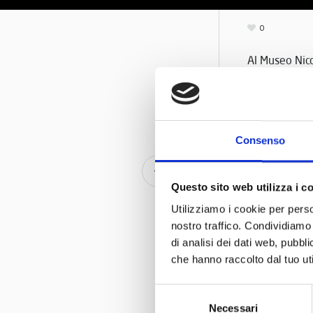
0
Al Museo Nicol
Consenso
Caccia al tesoro e P
di feste 
Questo sito web utilizza i c
Utilizziamo i cookie per perso
nostro traffico. Condividiamo 
di analisi dei dati web, pubbl
che hanno raccolto dal tuo uti
Selezione
Necessari
del