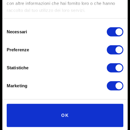
con altre informazioni che hai fornito loro o che hanno
raccolto dal tuo utilizzo dei loro servizi.
Selezione
Necessari
del
consenso
Preferenze
Social
Statistiche
Instagram
Marketing
Facebook
X
OK
Linkedin
Youtube