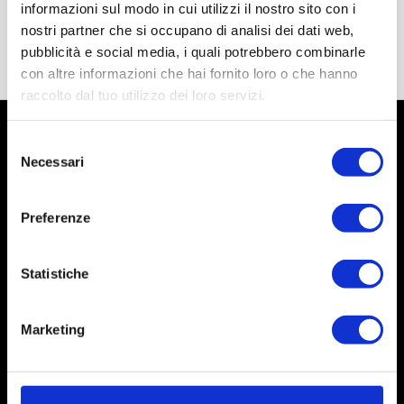
informazioni sul modo in cui utilizzi il nostro sito con i
nostri partner che si occupano di analisi dei dati web,
pubblicità e social media, i quali potrebbero combinarle
con altre informazioni che hai fornito loro o che hanno
raccolto dal tuo utilizzo dei loro servizi.
Selezione
Necessari
del
consenso
Preferenze
Statistiche
Marketing
Social
Instagram