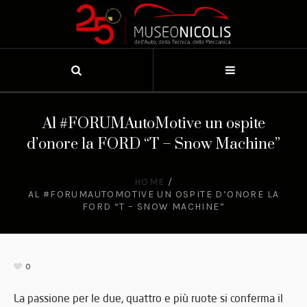
Al #FORUMAutoMotive un ospite
d’onore la FORD “T – Snow Machine”
HOME
/
AL #FORUMAUTOMOTIVE UN OSPITE D’ONORE LA
FORD “T – SNOW MACHINE”
0
La passione per le due, quattro e più ruote si conferma il