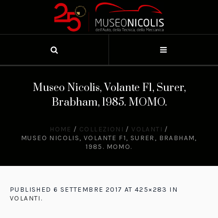
Museo Nicolis, Volante F1, Surer,
Brabham, 1985. MOMO.
HOME
/
COLLEZIONI
/
VOLANTI
/
MUSEO NICOLIS, VOLANTE F1, SURER, BRABHAM,
1985. MOMO.
PUBLISHED
6 SETTEMBRE 2017
AT 425×283 IN
VOLANTI
.