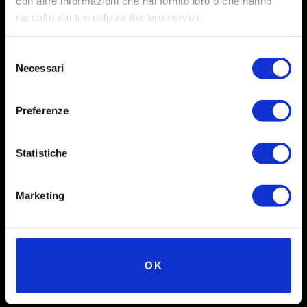
con altre informazioni che hai fornito loro o che hanno
raccolto dal tuo utilizzo dei loro servizi.
Selezione
Necessari
del
consenso
Preferenze
Social
Statistiche
Instagram
Marketing
Facebook
X
Linkedin
OK
Youtube