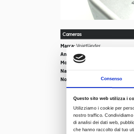
Cameras
Marca:
Voigtländer
Anno di produzione:
1954
Modello:
Vitessa L
Nazione:
Germany
Nome:
Consenso
Voigtländer Vitessa L
Questo sito web utilizza i c
Utilizziamo i cookie per perso
nostro traffico. Condividiamo 
di analisi dei dati web, pubbl
che hanno raccolto dal tuo uti