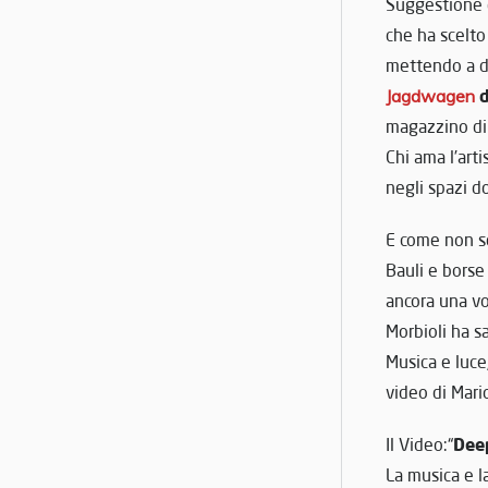
Suggestione è
che ha scelto 
mettendo a di
Jagdwagen
magazzino di 
Chi ama l’arti
negli spazi d
E come non se
Bauli e borse
ancora una vo
Morbioli ha s
Musica e luce
video di Mari
Dee
Il Video:“
La musica e l