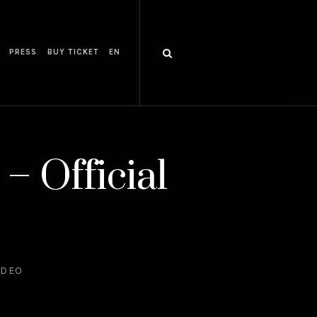
PRESS
BUY TICKET
EN
– Official
IDEO