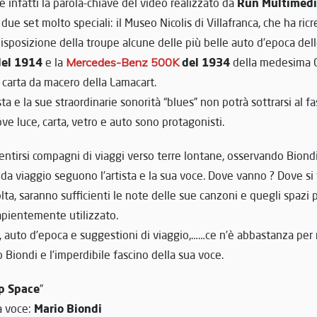
Run Multimed
 infatti la parola-chiave del video realizzato da
due set molto speciali: il Museo Nicolis di Villafranca, che ha ric
sposizione della troupe alcune delle più belle auto d’epoca delle
del 1914
del 1934
e la
Mercedes-Benz 500K
della medesima C
carta da macero della Lamacart.
sta e la sue straordinarie sonorità “blues” non potrà sottrarsi al 
ove luce, carta, vetro e auto sono protagonisti.
ntirsi compagni di viaggi verso terre lontane, osservando Biondi 
 da viaggio seguono l’artista e la sua voce. Dove vanno ? Dove 
lta, saranno sufficienti le note delle sue canzoni e quegli spazi 
apientemente utilizzato.
, auto d’epoca e suggestioni di viaggio,……ce n’è abbastanza per 
o Biondi e l’imperdibile fascino della sua voce.
p Space
”
Mario Biondi
a voce: