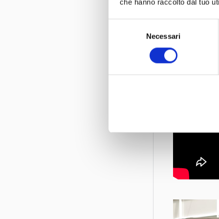
che hanno raccolto dal tuo uti
Selezione
Necessari
del
consenso