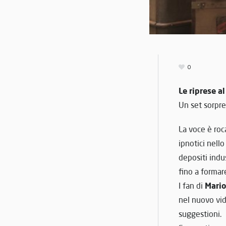
0
Le riprese a
Un set sorpre
La voce è roca
ipnotici nello
depositi indus
fino a formare
Mario
I fan di
nel nuovo vid
suggestioni.