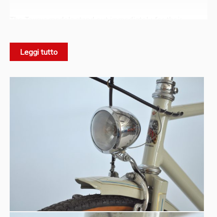
The Taurus models stand out immediately for their
quality and elegance, distinguishing themselves thanks to
their strongly connotative technical characteristics, such
Leggi tutto
as the hand-held brakes and curvilinear pedals
characterized by the typical six blocks, considered a
distinctive sign of Most luxurious and avant-garde models
for the time.
Source: www.taurus1908.com/storia/
and www.giroditaliadepoca.eu
Technical notes:
Beige paint with light-blue and golden finish
S. Marco saddle