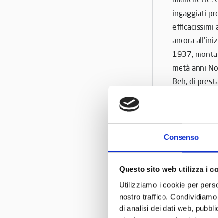
ingaggiati pro
efficacissimi 
ancora all’ini
1937, mont
metà anni Nov
Beh, di presta
struttura in l
carrozza. L’an
largo per Vil
Consenso
Un lavoro 
destra del vol
Questo sito web utilizza i c
L’anima del
Utilizziamo i cookie per perso
strapuntini. S
nostro traffico. Condividiamo 
Bagagli al v
di analisi dei dati web, pubbl
comodo, ma qu