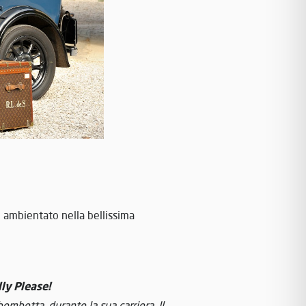
 ambientato nella bellissima
ly Please!
mbetta, durante la sua carriera. Il