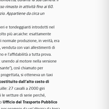
o rimasto in attività fino ai 60.
zio. Appartiene da circa un
neri e tondeggianti introdotti nel
molto più arcaiche: esattamente
di normale produzione, in verità, era
, venduta con vari allestimenti di
 e l’affidabilità a tutta prova.
”: unendo al motore nella versione
esante”), così chiamato per
 progettata, si otteneva un taxi
costituito dall’alto costo di
ille: 27 cavalli a 2000 giri
 le vetture di serie perché,
Ufficio del Trasporto Pubblico
to
 per esempio da un’altezza da terra