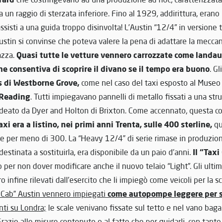
un raggio di sterzata inferiore. Fino al 1929, addirittura, erano pr
assisti a una guida troppo disinvolta! L’Austin “12/4” in versione 
ustin si convinse che poteva valere la pena di adattare la meccan
Quasi tutte le vetture vennero carrozzate come landau
azza.
he consentiva di scoprire il divano se il tempo era buono
. Gl
es di Westborne Grove,
come nel caso del taxi esposto al Museo 
 Reading
. Tutti impiegavano pannelli di metallo fissati a una str
eato da Dyer and Holton di Brixton. Come accennato, questa co
axi era a listino, nei primi anni Trenta, sulle 400 sterline,
qu
rie per meno di 300. La “Heavy 12/4” di serie rimase in produzio
Il “Taxi
destinata a sostituirla, era disponibile da un paio d’anni.
 per non dover modificare anche il nuovo telaio “Light”. Gli ulti
infine rilevati dall’esercito che li impiegò come veicoli per la sc
come autopompe leggere per s
i Cab” Austin vennero impiegati
i su Londra;
le scale venivano fissate sul tetto e nel vano bagag
razie alle misure contenute e al fatto che per guidarli, con tanto