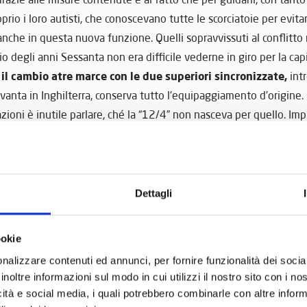
prio i loro autisti, che conoscevano tutte le scorciatoie per evitare
anche in questa nuova funzione. Quelli sopravvissuti al conflitto 
zio degli anni Sessanta non era difficile vederne in giro per la cap
il cambio atre marce con le due superiori sincronizzate,
a
intr
anta in Inghilterra, conserva tutto l’equipaggiamento d’origine. C
zioni è inutile parlare, ché la “12/4” non nasceva per quello. Impr
egno, ma ci si fa l’orecchio; un po’ per questo e un po’ per la com
ziana Austin, comunque, ha scarrozzato noi, lo staff del Museo Nico
lafranca (VR) senza perdere un colpo. Sarà il caso di cominciare a 
Dettagli
scomodo
. Il posto guida è molto spartano e decisamente angusto 
ante, l’indicatore carburante in galloni e il tachimetro.
ookie
 commercio
. Pubblicità di senape e sigarette su targhe metallich
nalizzare contenuti ed annunci, per fornire funzionalità dei socia
e questi sono liberi, le targhe sono ben visibili dagli altri passeg
inoltre informazioni sul modo in cui utilizzi il nostro sito con i n
olo
. La scritta luminosa posta sul tetto. Più in basso. Il vano bag
icità e social media, i quali potrebbero combinarle con altre inform
i le valigie vanno legate.