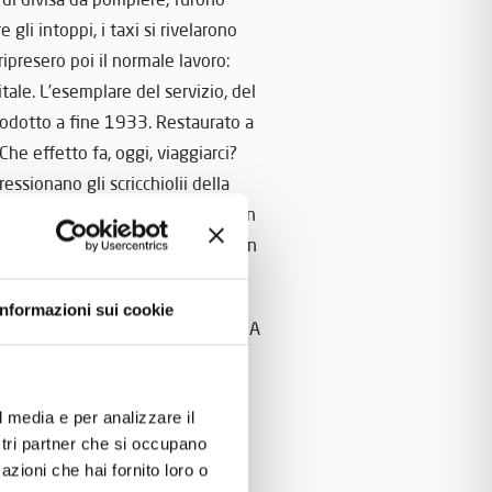
 gli intoppi, i taxi si rivelarono
ripresero poi il normale lavoro:
itale. L’esemplare del servizio, del
odotto a fine 1933. Restaurato a
he effetto fa, oggi, viaggiarci?
essionano gli scricchiolii della
odità del divano sembra di stare in
lis e tutti i bagagli in lungo e in
dire “affidabile come un’inglese”
Informazioni sui cookie
per autisti di buona corporatura. A
e fissate sotto il cuscino degli
l media e per analizzare il
geri
ostri partner che si occupano
agli a fianco del conducente:
azioni che hai fornito loro o