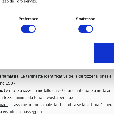
lizzo dei loro servizi.
r te
. Allo scomparto passeggeri si accede dalle porte laterali; gli 
ano, dove si sta accomodando la modella Eleonora Martinelli, può
ale c’è un ampio portapacchi sul tetto.
Preferenze
Statistiche
 prezzo
i 
Il tariffario è affisso nell’abitacolo. Curioso notare che
erati passeggeri, quindi non pagano
tar
, e che sono previste
quelli in gabbia e quelli liberi
olto
tutti i comandi elettrici,
Nel pannello centrale si trovano
metro dell’olio e all’amperometro. Sotto a sinistra. Molto accoglie
Stando al regolamento di Scotland Yard, era vietato i
teriore.
di famiglia
Le targhette identificative della carrozzeria Jones e, p
gno 1937
te
. Le ruote a razze in metallo da 20’’erano antiquate a metà ann
altezza minima da terra prevista per i taxi.
enaro
. Il tassametro con la paletta che indica se la vettura è libera
ia visibile dai passeggeri