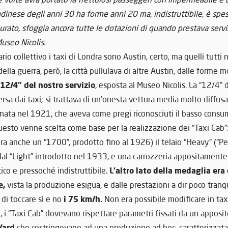
ndinese degli anni 30 ha forme anni 20 ma, indistruttibile, è spess
urato, sfoggia ancora tutte le dotazioni di quando prestava servi
useo Nicolis.
io collettivo i taxi di Londra sono Austin, certo, ma quelli tutti 
ella guerra, però, la città pullulava di altre Austin, dalle forme 
12/4” del nostro servizio
, esposta al Museo Nicolis. La “12/4” 
ersa dai taxi; si trattava di un’onesta vettura media molto diffusa
 nata nel 1921, che aveva come pregi riconosciuti il basso consumo
uesto venne scelta come base per la realizzazione dei “Taxi Cab
c’era anche un “1700”, prodotto fino al 1926) il telaio “Heavy” (“P
dal “Light” introdotto nel 1933, e una carrozzeria appositamente
L’altro lato della medaglia era 
tico e pressoché indistruttibile.
e,
vista la produzione esigua, e dalle prestazioni a dir poco tranqu
i 75 km/h.
di toccare sì e no
Non era possibile modificare in taxi
 i “Taxi Cab” dovevano rispettare parametri fissati da un apposi
Yard
che costringevano ad una produzione ad hoc, caratterizzata