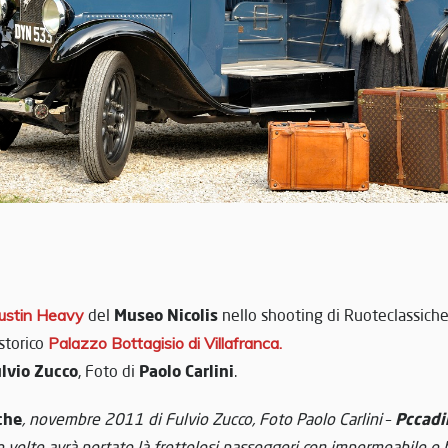
Museo Nicolis
ustin Heavy
del
nello shooting di Ruoteclassiche
storico
Palazzo Bottagisio di Villafranca.
lvio Zucco
Paolo Carlini
, Foto di
.
che
Pccadil
,
novembre 2011 di Fulvio Zucco, Foto Paolo Carlini
–
 volte avrà portato là frettolosi passeggeri con impermeabile e bo