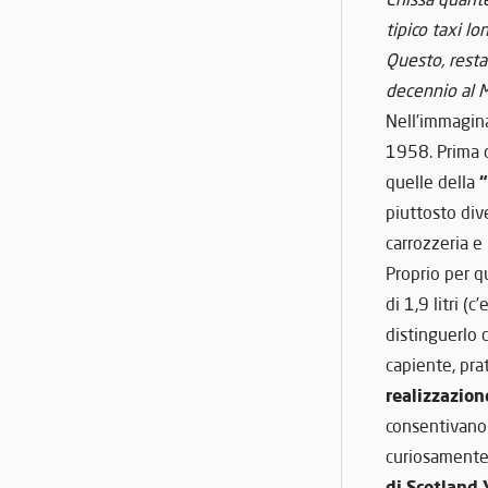
tipico taxi lo
Questo, resta
decennio al M
Nell’immaginar
1958. Prima d
“
quelle della
piuttosto div
carrozzeria e
Proprio per q
di 1,9 litri (
distinguerlo 
capiente, pra
realizzazion
consentivano 
curiosamente,
di Scotland 