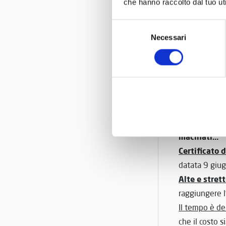
che hanno raccolto dal tuo uti
C’è posto pe
mentre il div
Selezione
bagagli later
Necessari
del
consenso
Tutto ha un
sono consid
distinti fra 
Quadro racc
oltre al mano
il divano pos
macinati…
Certificato 
datata 9 giu
Alte e stret
raggiungere l’
Il tempo è d
che il costo s