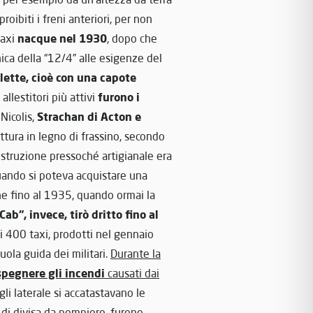
oibiti i freni anteriori, per non
nacque nel 1930
taxi
, dopo che
ica della “12/4” alle esigenze del
lette, cioè con una capote
furono i
i allestitori più attivi
Strachan di Acton e
Nicolis,
uttura in legno di frassino, secondo
struzione pressoché artigianale era
ando si poteva acquistare una
ne fino al 1935, quando ormai la
 Cab”, invece, tirò dritto fino al
mi 400 taxi, prodotti nel gennaio
uola guida dei militari.
Durante la
pegnere gli incendi
causati dai
li laterale si accatastavano le
 di divisa da pompiere, furono