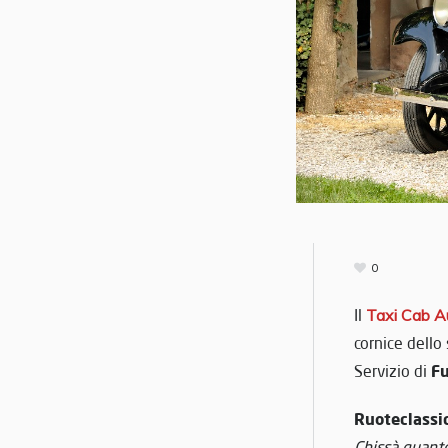
0
Il
Taxi Cab A
cornice dello 
Fu
Servizio di
Ruoteclassi
Chissà quante