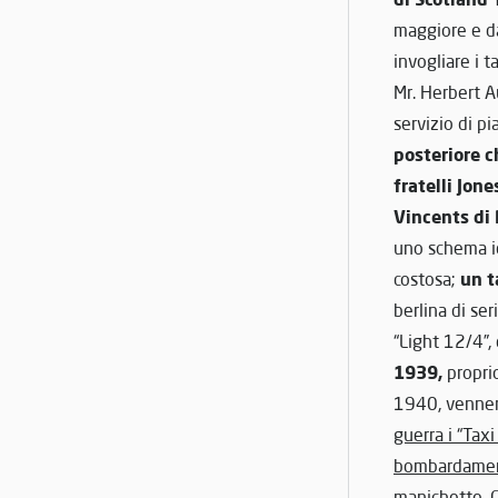
maggiore e da 
invogliare i t
Mr. Herbert A
servizio di pi
posteriore c
fratelli Jon
Vincents di
uno schema id
un t
costosa;
berlina di se
“Light 12/4”, 
1939,
proprio
1940, vennero 
guerra i “Tax
bombardament
manichette. G