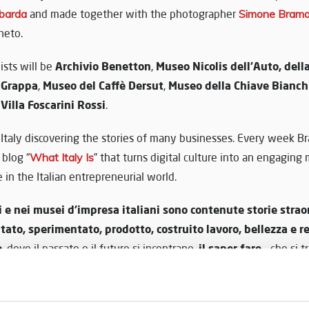
barda
and made together with the photographer
Simone Brama
neto.
Archivio Benetton
Museo Nicolis dell’Auto, dell
ists will be
,
 Grappa
Museo del Caffè Dersut
Museo della Chiave Bianch
,
,
 Villa Foscarini Rossi
.
 Italy discovering the stories of many businesses. Every week 
 blog “
What Italy Is
” that turns digital culture into an engaging 
in the Italian entrepreneurial world.
i e nei musei d’impresa italiani sono contenute storie strao
ato, sperimentato, prodotto, costruito lavoro, bellezza e re
o
il saper fare
, dove il passato e il futuro si incontrano,
– che si 
di un patri
ci, scatti fotografici, brevetti e documenti testimoni
ti di un’identità che si evolve
, capace di mantenere salde ra
 sguardo sempre rivolto al futuro.