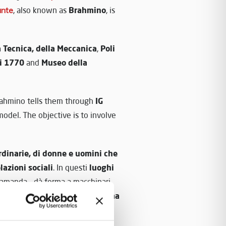
Brahmino
nte
, also known as
, is
a Tecnica, della Meccanica
Poli
,
i 1770
Museo della
and
IG
Brahmino tells them through
model. The objective is to involve
rdinarie, di donne e uomini che
lazioni sociali
luoghi
. In questi
tramanda – dà forma a macchinari,
monio industriale e culturale ma
dici nella propria memoria e al