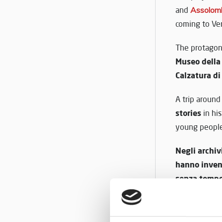
and
Assolom
coming to Ve
The protagon
Museo della
Calzatura di
A trip around
stories
in his
young people 
Negli archiv
hanno invent
senza temp
oggetti iconi
anche elemen
contempo uno