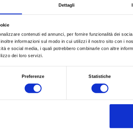
Dettagli
Museo Nicolis dell’Auto, della Tecnica,
will came the turn of
1938
 a unique car from the collection: the
Lancia “Astura Spider
ookie
olli for a famous racing driver of the Milanese Scuderia Ambrosian
nalizzare contenuti ed annunci, per fornire funzionalità dei socia
colis who brought it back in Italy and restored it. This vehicle i
inoltre informazioni sul modo in cui utilizzi il nostro sito con i n
lhouette of this car.
icità e social media, i quali potrebbero combinarle con altre inform
lizzo dei loro servizi.
Preferenze
Statistiche