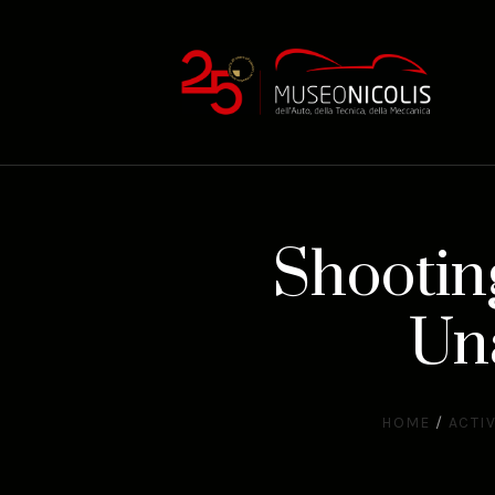
Shootin
Una
HOME
/
ACTIV