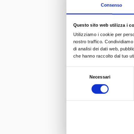
Consenso
October, 4th 
will focus on
Questo sito web utilizza i c
Carrozzeria C
Utilizziamo i cookie per perso
by Luciano Ni
nostro traffico. Condividiamo 
recalls the si
di analisi dei dati web, pubbl
che hanno raccolto dal tuo uti
Selezione
Necessari
del
consenso