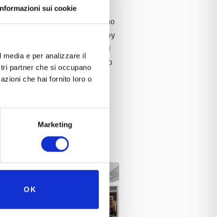
Informazioni sui cookie
 della Meccanica
, where Brahmino
” Mille Miglia
. Dressed in 1939 by
a, Luigi Villoresi and later found
l media e per analizzare il
s so unique that Museo Nicolis logo
ostri partner che si occupano
azioni che hai fornito loro o
Marketing
OK