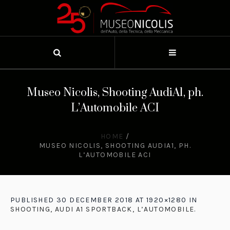
Museo Nicolis, Shooting AudiA1, ph.
L’Automobile ACI
HOME
/
MUSEO NICOLIS, SHOOTING AUDIA1, PH.
L’AUTOMOBILE ACI
PUBLISHED
30 DECEMBER 2018
AT 1920×1280 IN
SHOOTING, AUDI A1 SPORTBACK, L’AUTOMOBILE
.