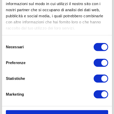
informazioni sul modo in cui utilizzi il nostro sito con i
Concorso di Eleganza del Tigullio,
nostri partner che si occupano di analisi dei dati web,
Rapallo, Italia.
pubblicità e social media, i quali potrebbero combinarle
con altre informazioni che hai fornito loro o che hanno
raccolto dal tuo utilizzo dei loro servizi.
Selezione
Necessari
del
consenso
Under the patronage of
Partner
Network
Preferenze
Statistiche
Marketing