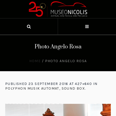
Photo Angelo Rosa
HOME
/
PHOTO ANGELO ROSA
PUBLISHED
23 SEPTEMBER 2016
AT 427×640 IN
POLYPHON MUSIK AUTOMAT, SOUND BOX
.