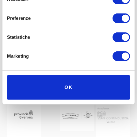
del
consenso
Preferenze
Statistiche
Marketing
OK
Under the patronage of
Partner
Network