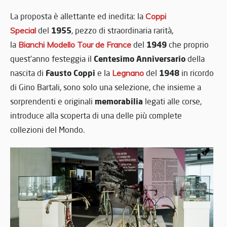
La proposta è allettante ed inedita: la
Coppi
1955
Special
del
, pezzo di straordinaria rarità,
1949
la
Bianchi
Modello Tour de France
del
che proprio
Centesimo Anniversario
quest’anno festeggia il
della
Fausto Coppi
1948
nascita di
e la
Legnano
del
in ricordo
di Gino Bartali, sono solo una selezione, che insieme a
memorabilia
sorprendenti e originali
legati alle corse,
introduce alla scoperta di una delle più complete
collezioni del Mondo.