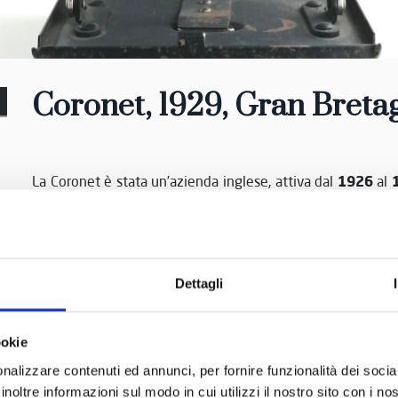
Coronet, 1929
, Gran Breta
1926
La Coronet è stata un’azienda inglese, attiva dal
al
Tiranty
con la società francese
per evitare restrizioni a
modelli di fotocamere Coronet sono stati realizzati in Franci
Dettagli
ookie
nalizzare contenuti ed annunci, per fornire funzionalità dei socia
inoltre informazioni sul modo in cui utilizzi il nostro sito con i n