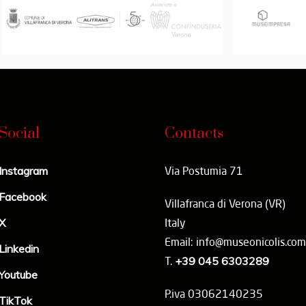
Social
Contacts
Instagram
Via Postumia 71
Facebook
Villafranca di Verona (VR)
X
Italy
Email: info@museonicolis.com
Linkedin
T.
+39 045 6303289
Youtube
P.iva 03062140235
TikTok