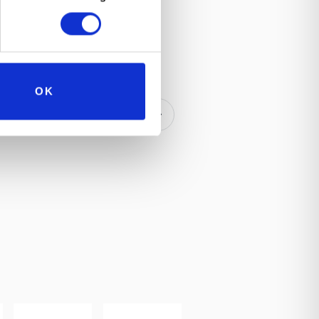
OK
a Bellezza