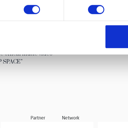
ssic cars and vintage
Modà – La su
he offical music video
P SPACE”
Partner
Network