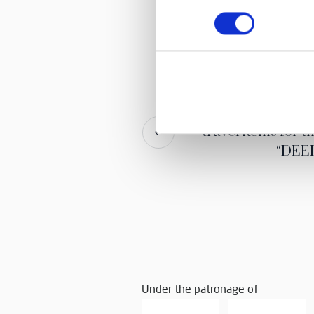
consenso
Mario Biondi: Cla
travel items for t
“DEE
Under the patronage of