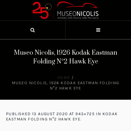
Museo Nicolis, 1926 Kodak Eastman
Folding N°2 Hawk Eye
HOME
/
MUSEO NICOLIS, 1926 KODAK EASTMAN FOLDING
N°2 HAWK EYE
PUBLISHED
13 AUGUST 2020
AT 943×725 IN
KODAK
EASTMAN FOLDING N°2 HAWK EYE
.