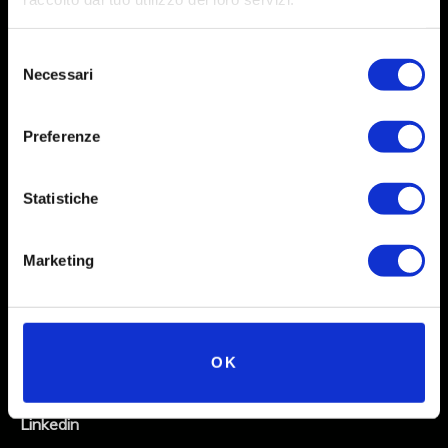
Selezione
Necessari
del
consenso
Preferenze
Statistiche
Social
Marketing
Instagram
Facebook
OK
X
Linkedin