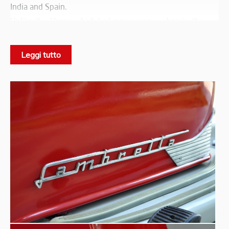
India and Spain.
Unlike the
Vespa,
which had a monocoque chassis, the
tubular structure
Lambretta had a more rigid
on which
50s
the bodywork was fixed. In the late
the Milanese
Leggi tutto
company opted for the so-called “closed body” with a
TV
LI
wider fairing. In these years the
and
series were
125
150
born, the latter with
and
cc displacements.
front
The Lambretta LI of the Museo is a Mk2 model, with
headlamp
on the handlebar and no longer on the front
shield and a bright two-tone body color.