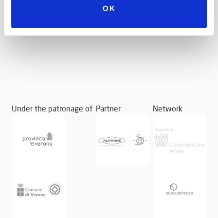
Event, Toyota Financial Services by
OK
Full Service Europe
Under the patronage of
Partner
Network