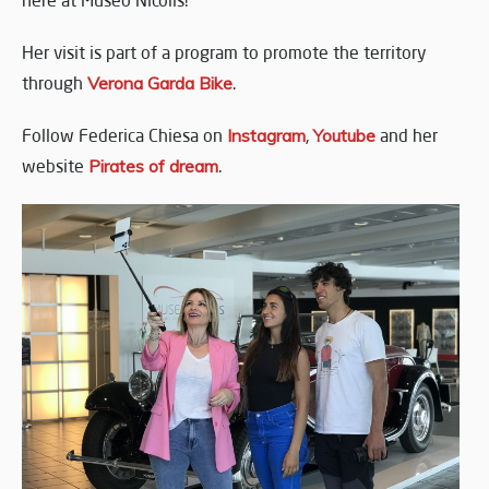
here at Museo Nicolis!
Her visit is part of a program to promote the territory
through
Verona Garda Bike
.
Follow Federica Chiesa on
Instagram
,
Youtube
and her
website
Pirates of dream
.