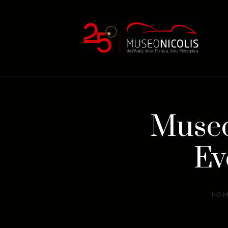
Museo
Ev
HO