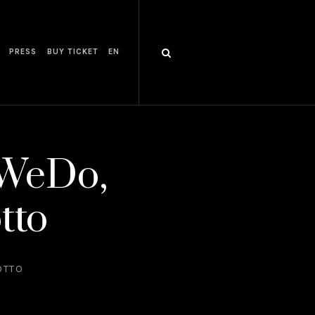
PRESS
BUY TICKET
EN
 WeDo,
tto
OTTO