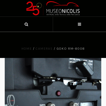
HOME
/
CAMERAS
/
GOKO RM-8008