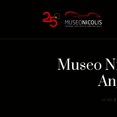
Museo Ni
An
HOME
/