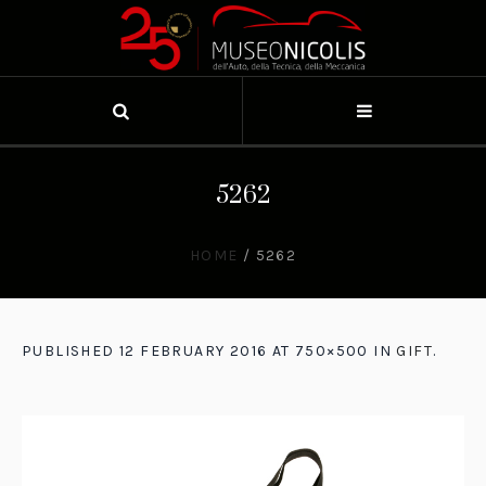
5262
HOME
/
5262
PUBLISHED
12 FEBRUARY 2016
AT 750×500 IN
GIFT
.