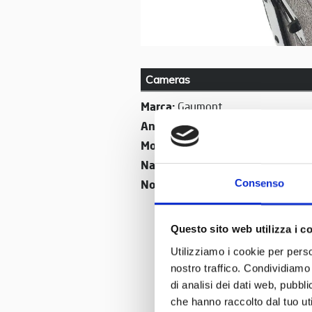
Cameras
Marca:
Gaumont
Anno di produzione:
1898
Modello:
Spido
Nazione:
France
Nome:
Consenso
Gaumont Spido
Questo sito web utilizza i c
Utilizziamo i cookie per perso
nostro traffico. Condividiamo 
di analisi dei dati web, pubbl
che hanno raccolto dal tuo uti