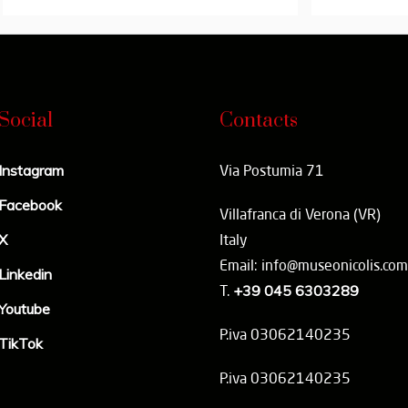
Social
Contacts
Instagram
Via Postumia 71
Facebook
Villafranca di Verona (VR)
X
Italy
Email: info@museonicolis.com
Linkedin
T.
+39 045 6303289
Youtube
P.iva 03062140235
TikTok
P.iva 03062140235