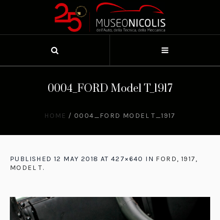
0004_FORD Model T_1917
HOME
/
0004_FORD MODEL T_1917
PUBLISHED
12 MAY 2018
AT 427×640 IN
FORD, 1917,
MODEL T
.