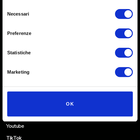
Selezione
Necessari
del
consenso
Preferenze
Statistiche
Social
Marketing
Instagram
Facebook
X
OK
Linkedin
Youtube
TikTok