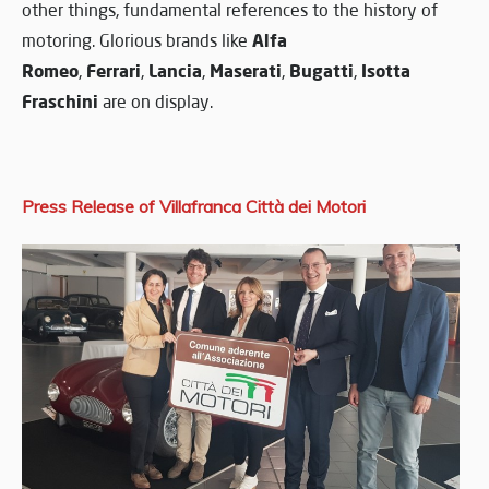
other things, fundamental references to the history of
Alfa
motoring. Glorious brands like
Romeo
Ferrari
Lancia
Maserati
Bugatti
Isotta
,
,
,
,
,
Fraschini
are on display.
Press Release of Villafranca Città dei Motori