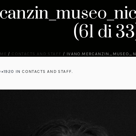
canzin_museo_nico
(61 di 33
ME
/
CONTACTS AND STAFF
/
IVANO.MERCANZIN_MUSEO_NIC
0×1920 IN
CONTACTS AND STAFF
.