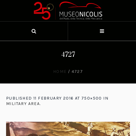
4727
HOME
/
4727
PUBLISHED
11 FEBRUARY 2016
AT 750×500 IN
MILITARY AREA
.