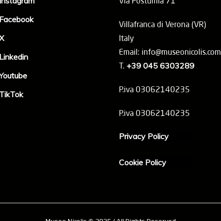
Instagram
Via Postumia 71
Facebook
Villafranca di Verona (VR)
X
Italy
Email: info@museonicolis.com
Linkedin
T.
+39 045 6303289
Youtube
P.iva 03062140235
TikTok
P.iva 03062140235
Privacy Policy
Cookie Policy