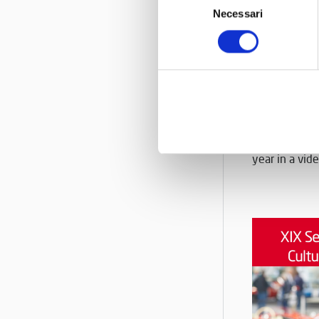
Necessari
del
consenso
0
Museo Nicoli
topic of this 
Silvia Nicoli
year in a vid