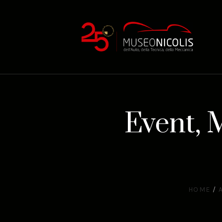
Event, 
HOME
/