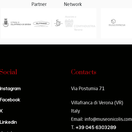
Partner
Network
Social
Contacts
Instagram
Via Postumia 71
Facebook
Villafranca di Verona (VR)
X
Italy
Email: info@museonicolis.com
Linkedin
T.
+39 045 6303289