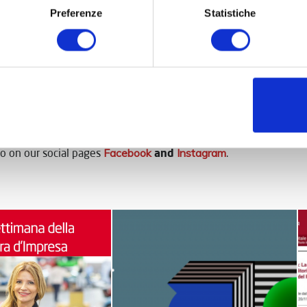
Preferenze
Statistiche
Business Culture Week
s promotes the
to sensitize business a
CAPITAL ITALY. The business culture for pur co
19th edition: “
s,
vicepresident of
Museimpresa
, talks about business culture 
and
eo on our social pages
Facebook
Instagram
.