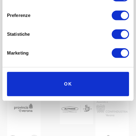
consenso
Museo Nicolis and sustainable
Preferenze
mobility at 2019 Ci.Te.Mo.S
Statistiche
Fair, Auto e Moto d’Epoca, Padova.
Marketing
OK
Under the patronage of
Partner
Network